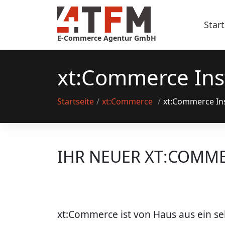
Skip
to
Start
content
E-Commerce Agentur GmbH
xt:Commerce Inst
Startseite
/
xt:Commerce
/
xt:Commerce Ins
IHR NEUER XT:COMM
xt:Commerce ist von Haus aus ein se