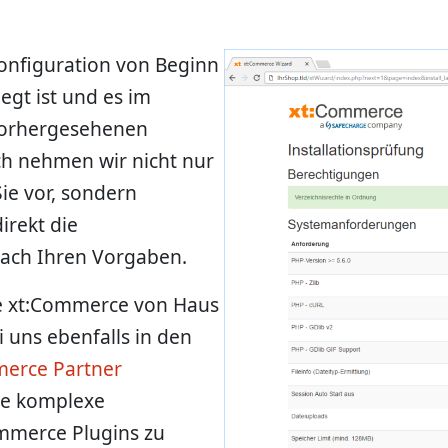
 Konfiguration von Beginn
legt ist und es im
nvorhergesehenen
h nehmen wir nicht nur
Sie vor, sondern
irekt die
ach Ihren Vorgaben.
ie xt:Commerce von Haus
i uns ebenfalls in den
erce Partner
age komplexe
ommerce Plugins zu