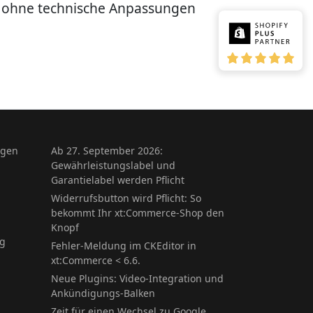
en ohne technische Anpassungen
ngen
Ab 27. September 2026:
Gewährleistungslabel und
Garantielabel werden Pflicht
Widerrufsbutton wird Pflicht: So
bekommt Ihr xt:Commerce-Shop den
Knopf
ng
Fehler-Meldung im CKEditor in
xt:Commerce < 6.6.
Neue Plugins: Video-Integration und
Ankündigungs-Balken
Zeit für einen Wechsel zu Google