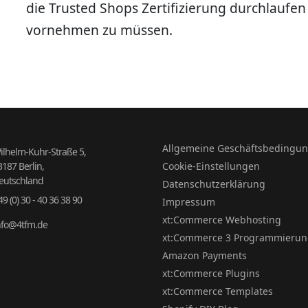
die Trusted Shops Zertifizierung durchlauf
vornehmen zu müssen.
Allgemeine Geschäftsbedingu
ilhelm-Kuhr-Straße 5,
3187 Berlin,
Cookie-Einstellungen
eutschland
Datenschutzerklärung
49 (0) 30 - 40 36 38 90
Impressum
xt:Commerce Webhosting
nfo@4tfm.de
xt:Commerce 3 Programmieru
Amazon Payments
xt:Commerce Plugins
xt:Commerce Templates