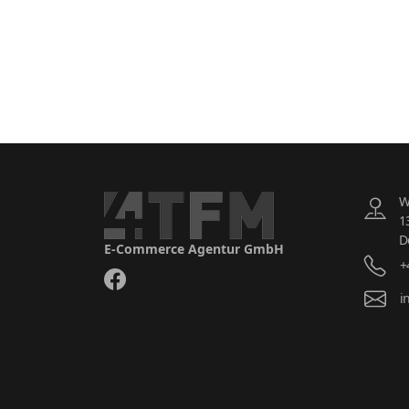
W
1
D
E-Commerce Agentur GmbH
+
i